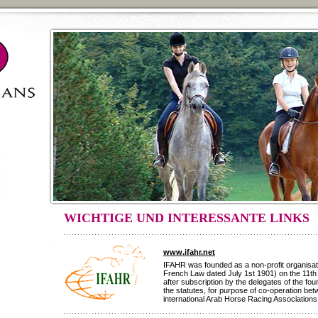
WICHTIGE UND INTERESSANTE LINKS
www.ifahr.net
IFAHR was founded as a non-profit organisati
French Law dated July 1st 1901) on the 11th 
after subscription by the delegates of the f
the statutes, for purpose of co-operation bet
international Arab Horse Racing Associations