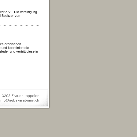
er e.V. - Die Vereinigung
 Besitzer von
des arabischen
t und koordiniert die
eder und vertritt diese in