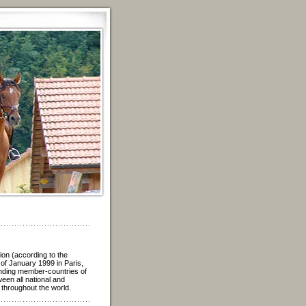
on (according to the
of January 1999 in Paris,
ounding member-countries of
ween all national and
 throughout the world.