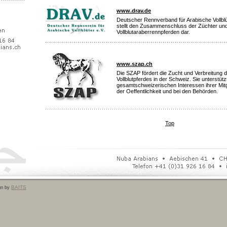
www.drav.de
Deutscher Rennverband für Arabische Vollblüt
stellt den Zusammenschluss der Züchter und
Vollblutaraberrennpferden dar.
www.szap.ch
Die SZAP fördert die Zucht und Verbreitung 
Vollblutpferdes in der Schweiz. Sie unterstütz
gesamtschweizerischen Interessen ihrer Mitgli
der Oeffentlichkeit und bei den Behörden.
Top
BAITS
gn by